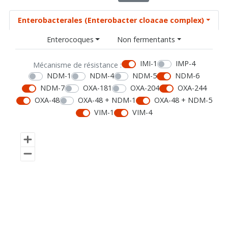
Enterobacterales (Enterobacter cloacae complex)
Enterocoques
Non fermentants
IMI-1
IMP-4
Mécanisme de résistance :
NDM-1
NDM-4
NDM-5
NDM-6
NDM-7
OXA-181
OXA-204
OXA-244
OXA-48
OXA-48 + NDM-1
OXA-48 + NDM-5
VIM-1
VIM-4