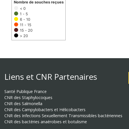
Nombre de souches reçues
< 0
1 - 5
6 - 10
11 - 15
15 - 20
> 20
Liens et CNR Partenaires
Santé Publique France
CNR des Staphylocoques
CNR des Salmonella
CNR des Campylobacters et Hélicobacters
CNR des Infections Sexuellement Transmissibles bactériennes
CNR des bactéries anaérobies et botulisme