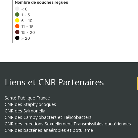
Nombre de souches reçues
< 0
1 - 5
6 - 10
11 - 15
15 - 20
> 20
Liens et CNR Partenaires
Santé Publique France
CNR des Staphylocoques
CNR des Salmonella
CNR des Campylobacters et Hélicobacters
CNR des Infections Sexuellement Transmissibles bactériennes
CNR des bactéries anaérobies et botulisme