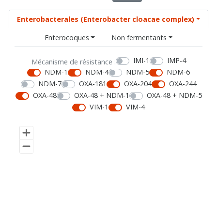
Enterobacterales (Enterobacter cloacae complex)
Enterocoques
Non fermentants
IMI-1
IMP-4
Mécanisme de résistance :
NDM-1
NDM-4
NDM-5
NDM-6
NDM-7
OXA-181
OXA-204
OXA-244
OXA-48
OXA-48 + NDM-1
OXA-48 + NDM-5
VIM-1
VIM-4