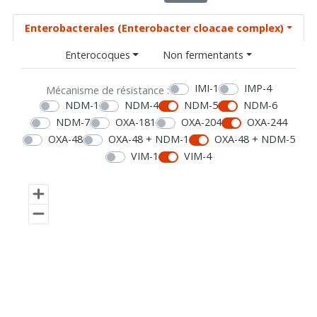
Enterobacterales (Enterobacter cloacae complex)
Enterocoques
Non fermentants
IMI-1
IMP-4
Mécanisme de résistance :
NDM-1
NDM-4
NDM-5
NDM-6
NDM-7
OXA-181
OXA-204
OXA-244
OXA-48
OXA-48 + NDM-1
OXA-48 + NDM-5
VIM-1
VIM-4