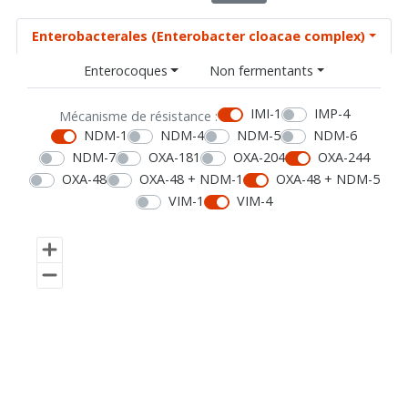
Enterobacterales (Enterobacter cloacae complex)
Enterocoques
Non fermentants
IMI-1
IMP-4
Mécanisme de résistance :
NDM-1
NDM-4
NDM-5
NDM-6
NDM-7
OXA-181
OXA-204
OXA-244
OXA-48
OXA-48 + NDM-1
OXA-48 + NDM-5
VIM-1
VIM-4