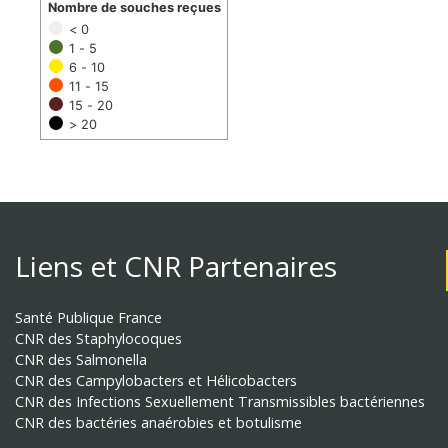
Nombre de souches reçues
< 0
1 - 5
6 - 10
11 - 15
15 - 20
> 20
Liens et CNR Partenaires
Santé Publique France
CNR des Staphylocoques
CNR des Salmonella
CNR des Campylobacters et Hélicobacters
CNR des Infections Sexuellement Transmissibles bactériennes
CNR des bactéries anaérobies et botulisme