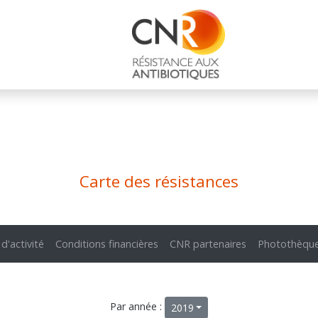
Carte des résistances
 d'activité
Conditions financières
CNR partenaires
Photothèqu
Par année :
2019