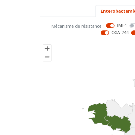
Enterobacteral
IMI-1
Mécanisme de résistance :
OXA-244