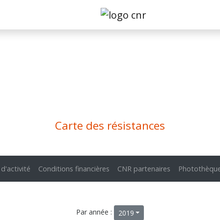
Carte des résistances
 d'activité
Conditions financières
CNR partenaires
Photothèqu
Par année :
2019