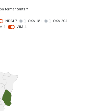
on fermentants
NDM-7
OXA-181
OXA-204
M-1
VIM-4