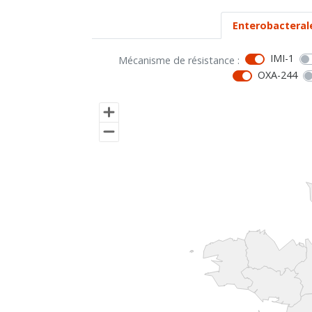
Enterobacteral
IMI-1
Mécanisme de résistance :
OXA-244