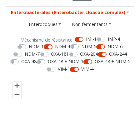
Enterobacterales (Enterobacter cloacae complex)
Enterocoques
Non fermentants
IMI-1
IMP-4
Mécanisme de résistance :
NDM-1
NDM-4
NDM-5
NDM-6
NDM-7
OXA-181
OXA-204
OXA-244
OXA-48
OXA-48 + NDM-1
OXA-48 + NDM-5
VIM-1
VIM-4