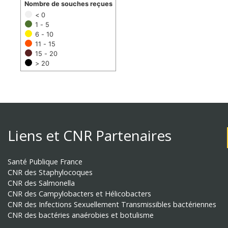
Nombre de souches reçues
< 0
1 - 5
6 - 10
11 - 15
15 - 20
> 20
Liens et CNR Partenaires
Santé Publique France
CNR des Staphylocoques
CNR des Salmonella
CNR des Campylobacters et Hélicobacters
CNR des Infections Sexuellement Transmissibles bactériennes
CNR des bactéries anaérobies et botulisme