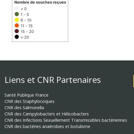
Nombre de souches reçues
< 0
1 - 5
6 - 10
11 - 15
15 - 20
> 20
Liens et CNR Partenaires
Santé Publique France
CNR des Staphylocoques
CNR des Salmonella
CNR des Campylobacters et Hélicobacters
CNR des Infections Sexuellement Transmissibles bactériennes
CNR des bactéries anaérobies et botulisme