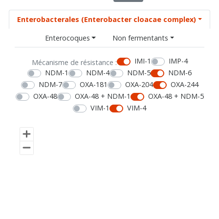
Enterobacterales (Enterobacter cloacae complex)
Enterocoques
Non fermentants
IMI-1
IMP-4
Mécanisme de résistance :
NDM-1
NDM-4
NDM-5
NDM-6
NDM-7
OXA-181
OXA-204
OXA-244
OXA-48
OXA-48 + NDM-1
OXA-48 + NDM-5
VIM-1
VIM-4