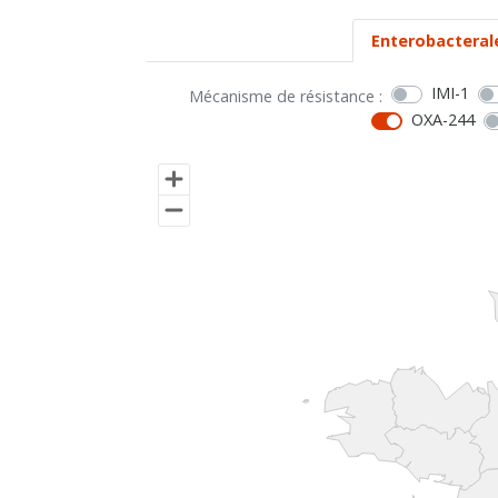
Enterobacteral
IMI-1
Mécanisme de résistance :
OXA-244