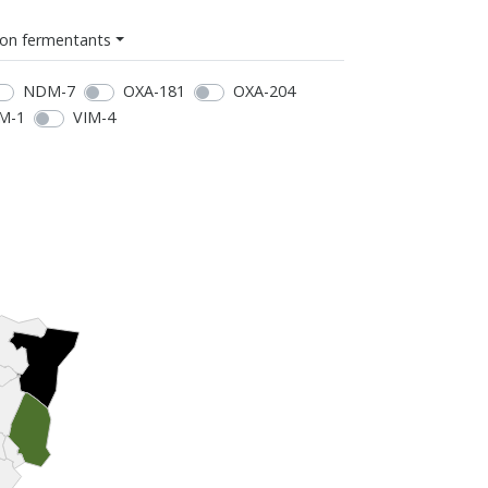
on fermentants
NDM-7
OXA-181
OXA-204
M-1
VIM-4