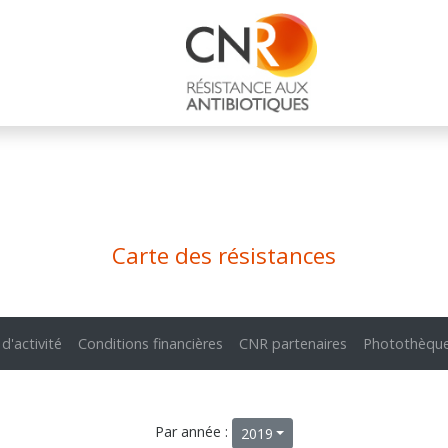
Carte des résistances
 d'activité
Conditions financières
CNR partenaires
Photothèqu
Par année :
2019