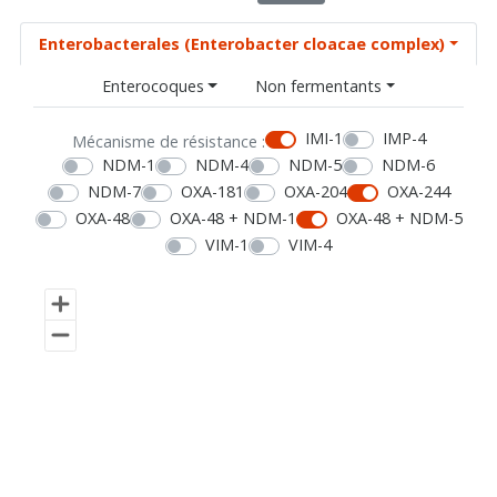
Enterobacterales (Enterobacter cloacae complex)
Enterocoques
Non fermentants
IMI-1
IMP-4
Mécanisme de résistance :
NDM-1
NDM-4
NDM-5
NDM-6
NDM-7
OXA-181
OXA-204
OXA-244
OXA-48
OXA-48 + NDM-1
OXA-48 + NDM-5
VIM-1
VIM-4