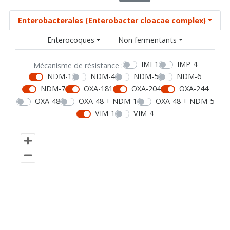
Enterobacterales (Enterobacter cloacae complex)
Enterocoques
Non fermentants
IMI-1
IMP-4
Mécanisme de résistance :
NDM-1
NDM-4
NDM-5
NDM-6
NDM-7
OXA-181
OXA-204
OXA-244
OXA-48
OXA-48 + NDM-1
OXA-48 + NDM-5
VIM-1
VIM-4