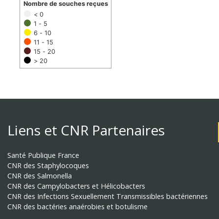
Nombre de souches reçues
< 0
1 - 5
6 - 10
11 - 15
15 - 20
> 20
Liens et CNR Partenaires
Santé Publique France
CNR des Staphylocoques
CNR des Salmonella
CNR des Campylobacters et Hélicobacters
CNR des Infections Sexuellement Transmissibles bactériennes
CNR des bactéries anaérobies et botulisme