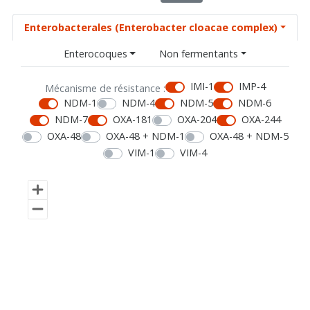
Enterobacterales (Enterobacter cloacae complex)
Enterocoques
Non fermentants
IMI-1
IMP-4
Mécanisme de résistance :
NDM-1
NDM-4
NDM-5
NDM-6
NDM-7
OXA-181
OXA-204
OXA-244
OXA-48
OXA-48 + NDM-1
OXA-48 + NDM-5
VIM-1
VIM-4