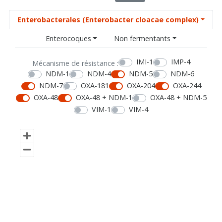
Enterobacterales (Enterobacter cloacae complex)
Enterocoques
Non fermentants
IMI-1
IMP-4
Mécanisme de résistance :
NDM-1
NDM-4
NDM-5
NDM-6
NDM-7
OXA-181
OXA-204
OXA-244
OXA-48
OXA-48 + NDM-1
OXA-48 + NDM-5
VIM-1
VIM-4