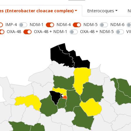
es (Enterobacter cloacae complex)
Enterocoques
N
IMP-4
NDM-1
NDM-4
NDM-5
NDM-6
OXA-48
OXA-48 + NDM-1
OXA-48 + NDM-5
VI