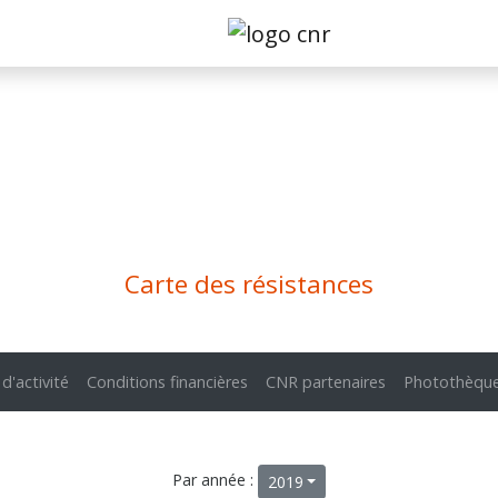
Carte des résistances
 d'activité
Conditions financières
CNR partenaires
Photothèqu
Par année :
2019