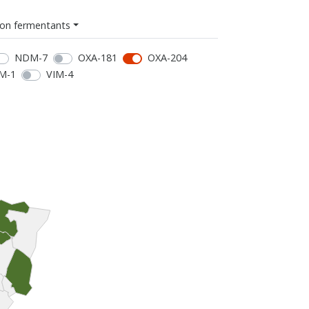
on fermentants
NDM-7
OXA-181
OXA-204
M-1
VIM-4