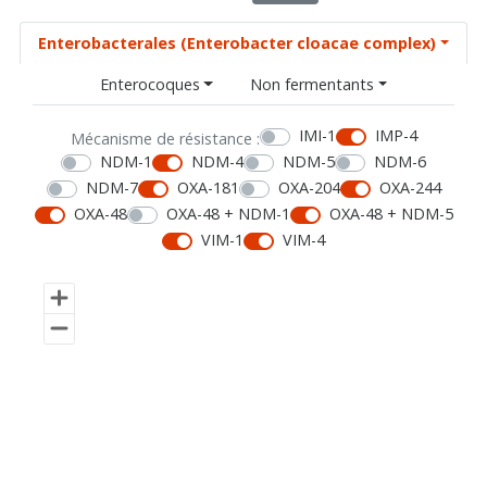
Enterobacterales (Enterobacter cloacae complex)
Enterocoques
Non fermentants
IMI-1
IMP-4
Mécanisme de résistance :
NDM-1
NDM-4
NDM-5
NDM-6
NDM-7
OXA-181
OXA-204
OXA-244
OXA-48
OXA-48 + NDM-1
OXA-48 + NDM-5
VIM-1
VIM-4