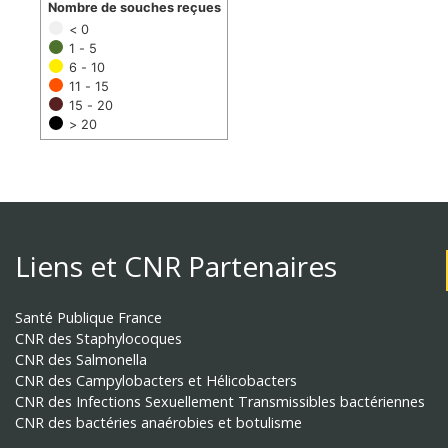
Nombre de souches reçues
< 0
1 - 5
6 - 10
11 - 15
15 - 20
> 20
Liens et CNR Partenaires
Santé Publique France
CNR des Staphylocoques
CNR des Salmonella
CNR des Campylobacters et Hélicobacters
CNR des Infections Sexuellement Transmissibles bactériennes
CNR des bactéries anaérobies et botulisme