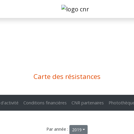
Carte des résistances
 d'activité
Conditions financières
CNR partenaires
Photothèqu
Par année :
2019