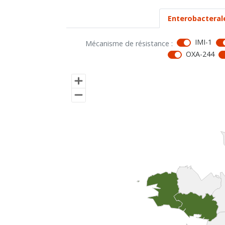
Enterobacteral
IMI-1
Mécanisme de résistance :
OXA-244