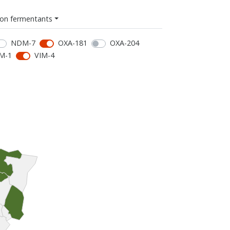
on fermentants
NDM-7
OXA-181
OXA-204
M-1
VIM-4