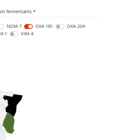
on fermentants
NDM-7
OXA-181
OXA-204
M-1
VIM-4