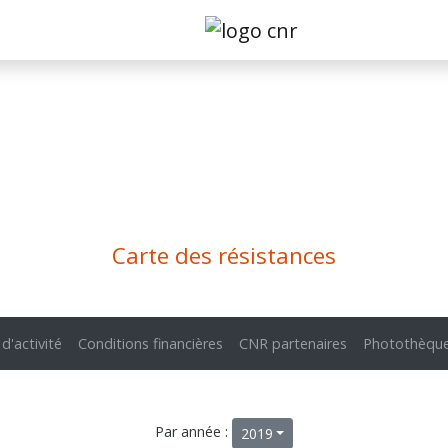
Carte des résistances
 d'activité
Conditions financières
CNR partenaires
Photothèqu
Par année :
2019