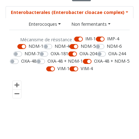
Enterobacterales (Enterobacter cloacae complex)
Enterocoques
Non fermentants
IMI-1
IMP-4
Mécanisme de résistance :
NDM-1
NDM-4
NDM-5
NDM-6
NDM-7
OXA-181
OXA-204
OXA-244
OXA-48
OXA-48 + NDM-1
OXA-48 + NDM-5
VIM-1
VIM-4