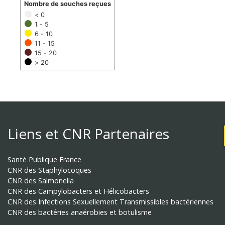
Nombre de souches reçues
< 0
1 - 5
6 - 10
11 - 15
15 - 20
> 20
Liens et CNR Partenaires
Santé Publique France
CNR des Staphylocoques
CNR des Salmonella
CNR des Campylobacters et Hélicobacters
CNR des Infections Sexuellement Transmissibles bactériennes
CNR des bactéries anaérobies et botulisme