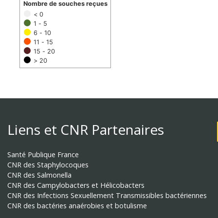
Nombre de souches reçues
< 0
1 - 5
6 - 10
11 - 15
15 - 20
> 20
Liens et CNR Partenaires
Santé Publique France
CNR des Staphylocoques
CNR des Salmonella
CNR des Campylobacters et Hélicobacters
CNR des Infections Sexuellement Transmissibles bactériennes
CNR des bactéries anaérobies et botulisme