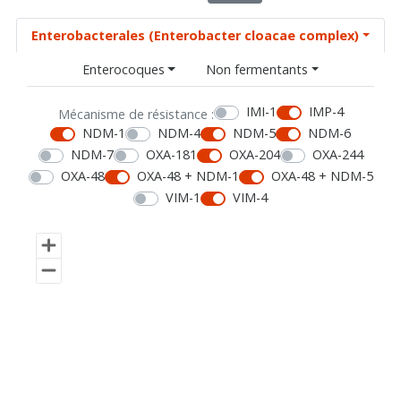
Enterobacterales (Enterobacter cloacae complex)
Enterocoques
Non fermentants
IMI-1
IMP-4
Mécanisme de résistance :
NDM-1
NDM-4
NDM-5
NDM-6
NDM-7
OXA-181
OXA-204
OXA-244
OXA-48
OXA-48 + NDM-1
OXA-48 + NDM-5
VIM-1
VIM-4