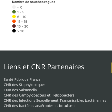
Nombre de souches reçues
< 0
1 - 5
6 - 10
11 - 15
15 - 20
> 20
Liens et CNR Partenaires
Santé Publique France
CNR des Staphylocoques
CNR des Salmonella
CNR des Campylobacters et Hélicobacters
CNR des Infections Sexuellement Transmissibles bactériennes
CNR des bactéries anaérobies et botulisme