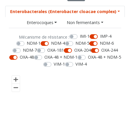
Enterobacterales (Enterobacter cloacae complex)
Enterocoques
Non fermentants
IMI-1
IMP-4
Mécanisme de résistance :
NDM-1
NDM-4
NDM-5
NDM-6
NDM-7
OXA-181
OXA-204
OXA-244
OXA-48
OXA-48 + NDM-1
OXA-48 + NDM-5
VIM-1
VIM-4