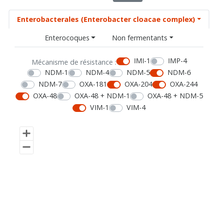
Enterobacterales (Enterobacter cloacae complex)
Enterocoques
Non fermentants
IMI-1
IMP-4
Mécanisme de résistance :
NDM-1
NDM-4
NDM-5
NDM-6
NDM-7
OXA-181
OXA-204
OXA-244
OXA-48
OXA-48 + NDM-1
OXA-48 + NDM-5
VIM-1
VIM-4