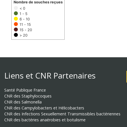
Nombre de souches reçues
< 0
1 - 5
6 - 10
11 - 15
15 - 20
> 20
Liens et CNR Partenaires
Santé Publique France
CNR des Staphylocoques
CNR des Salmonella
CNR des Campylobacters et Hélicobacters
CNR des Infections Sexuellement Transmissibles bactériennes
CNR des bactéries anaérobies et botulisme