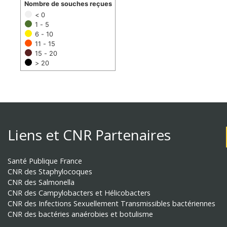
Nombre de souches reçues
< 0
1 - 5
6 - 10
11 - 15
15 - 20
> 20
Liens et CNR Partenaires
Santé Publique France
CNR des Staphylocoques
CNR des Salmonella
CNR des Campylobacters et Hélicobacters
CNR des Infections Sexuellement Transmissibles bactériennes
CNR des bactéries anaérobies et botulisme