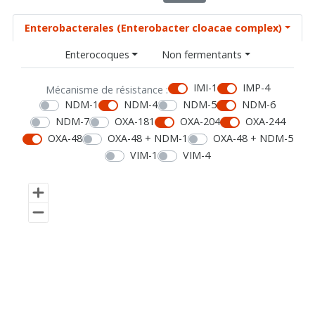
Enterobacterales (Enterobacter cloacae complex)
Enterocoques
Non fermentants
IMI-1
IMP-4
Mécanisme de résistance :
NDM-1
NDM-4
NDM-5
NDM-6
NDM-7
OXA-181
OXA-204
OXA-244
OXA-48
OXA-48 + NDM-1
OXA-48 + NDM-5
VIM-1
VIM-4