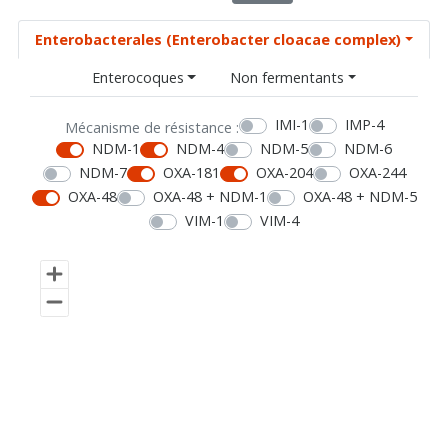
Enterobacterales (Enterobacter cloacae complex)
Enterocoques
Non fermentants
IMI-1
IMP-4
Mécanisme de résistance :
NDM-1
NDM-4
NDM-5
NDM-6
NDM-7
OXA-181
OXA-204
OXA-244
OXA-48
OXA-48 + NDM-1
OXA-48 + NDM-5
VIM-1
VIM-4