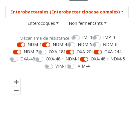
Enterobacterales (Enterobacter cloacae complex)
Enterocoques
Non fermentants
IMI-1
IMP-4
Mécanisme de résistance :
NDM-1
NDM-4
NDM-5
NDM-6
NDM-7
OXA-181
OXA-204
OXA-244
OXA-48
OXA-48 + NDM-1
OXA-48 + NDM-5
VIM-1
VIM-4