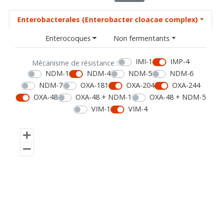
Enterobacterales (Enterobacter cloacae complex)
Enterocoques
Non fermentants
IMI-1
IMP-4
Mécanisme de résistance :
NDM-1
NDM-4
NDM-5
NDM-6
NDM-7
OXA-181
OXA-204
OXA-244
OXA-48
OXA-48 + NDM-1
OXA-48 + NDM-5
VIM-1
VIM-4