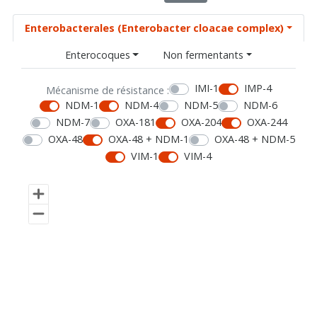
Enterobacterales (Enterobacter cloacae complex)
Enterocoques
Non fermentants
IMI-1
IMP-4
Mécanisme de résistance :
NDM-1
NDM-4
NDM-5
NDM-6
NDM-7
OXA-181
OXA-204
OXA-244
OXA-48
OXA-48 + NDM-1
OXA-48 + NDM-5
VIM-1
VIM-4