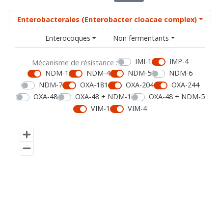
Enterobacterales (Enterobacter cloacae complex)
Enterocoques
Non fermentants
IMI-1
IMP-4
Mécanisme de résistance :
NDM-1
NDM-4
NDM-5
NDM-6
NDM-7
OXA-181
OXA-204
OXA-244
OXA-48
OXA-48 + NDM-1
OXA-48 + NDM-5
VIM-1
VIM-4