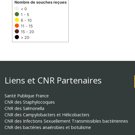
Nombre de souches reçues
< 0
1 - 5
6 - 10
11 - 15
15 - 20
> 20
Liens et CNR Partenaires
Santé Publique France
CNR des Staphylocoques
CNR des Salmonella
CNR des Campylobacters et Hélicobacters
CNR des Infections Sexuellement Transmissibles bactériennes
CNR des bactéries anaérobies et botulisme