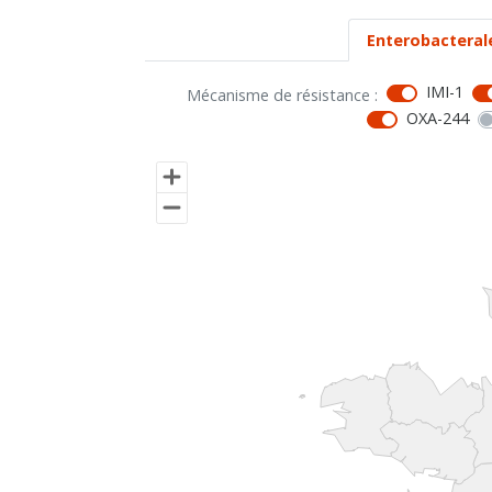
Enterobacteral
IMI-1
Mécanisme de résistance :
OXA-244