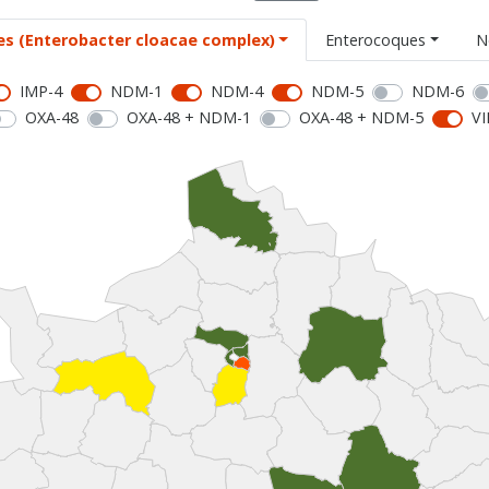
es (Enterobacter cloacae complex)
Enterocoques
N
IMP-4
NDM-1
NDM-4
NDM-5
NDM-6
OXA-48
OXA-48 + NDM-1
OXA-48 + NDM-5
VI