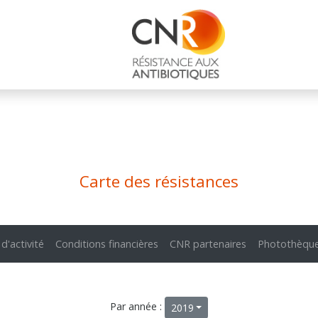
Carte des résistances
 d'activité
Conditions financières
CNR partenaires
Photothèqu
Par année :
2019