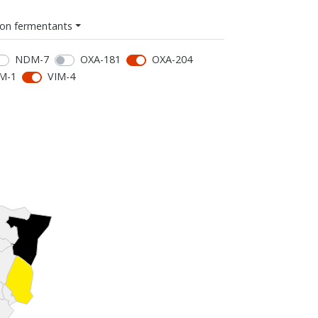
on fermentants
NDM-7
OXA-181
OXA-204
M-1
VIM-4