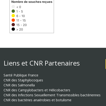
Nombre de souches reçues
< 0
1 - 5
6 - 10
11 - 15
15 - 20
> 20
Liens et CNR Partenaires
Santé Publique France
CNR des Staphylocoques
CNR des Salmonella
CNR des Campylobacters et Hélicobacters
CNR des Infections Sexuellement Transmissibles bactériennes
CNR des bactéries anaérobies et botulisme