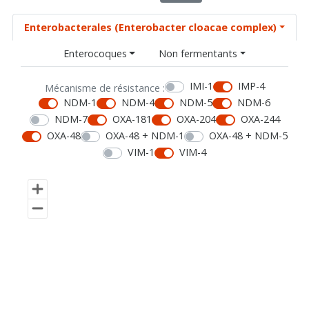
Enterobacterales (Enterobacter cloacae complex)
Enterocoques
Non fermentants
IMI-1
IMP-4
Mécanisme de résistance :
NDM-1
NDM-4
NDM-5
NDM-6
NDM-7
OXA-181
OXA-204
OXA-244
OXA-48
OXA-48 + NDM-1
OXA-48 + NDM-5
VIM-1
VIM-4