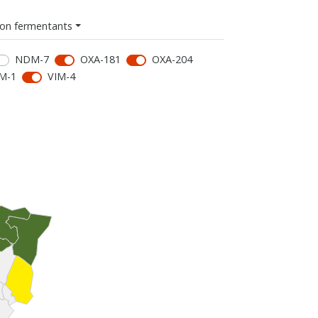
on fermentants
NDM-7
OXA-181
OXA-204
M-1
VIM-4