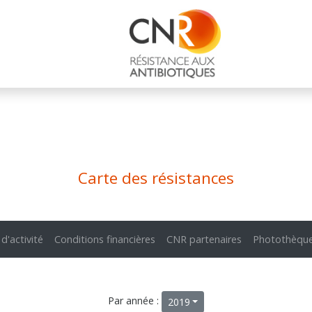
Carte des résistances
 d'activité
Conditions financières
CNR partenaires
Photothèqu
Par année :
2019