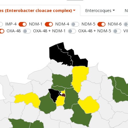
es (Enterobacter cloacae complex)
Enterocoques
N
IMP-4
NDM-1
NDM-4
NDM-5
NDM-6
OXA-48
OXA-48 + NDM-1
OXA-48 + NDM-5
VI