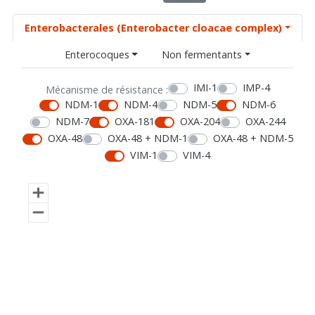
Enterobacterales (Enterobacter cloacae complex)
Enterocoques
Non fermentants
IMI-1
IMP-4
Mécanisme de résistance :
NDM-1
NDM-4
NDM-5
NDM-6
NDM-7
OXA-181
OXA-204
OXA-244
OXA-48
OXA-48 + NDM-1
OXA-48 + NDM-5
VIM-1
VIM-4