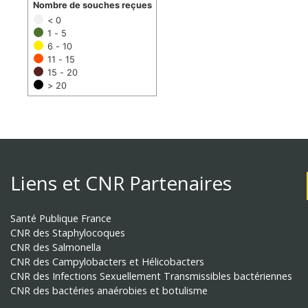
Nombre de souches reçues
< 0
1 - 5
6 - 10
11 - 15
15 - 20
> 20
Liens et CNR Partenaires
Santé Publique France
CNR des Staphylocoques
CNR des Salmonella
CNR des Campylobacters et Hélicobacters
CNR des Infections Sexuellement Transmissibles bactériennes
CNR des bactéries anaérobies et botulisme