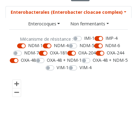
Enterobacterales (Enterobacter cloacae complex)
Enterocoques
Non fermentants
IMI-1
IMP-4
Mécanisme de résistance :
NDM-1
NDM-4
NDM-5
NDM-6
NDM-7
OXA-181
OXA-204
OXA-244
OXA-48
OXA-48 + NDM-1
OXA-48 + NDM-5
VIM-1
VIM-4