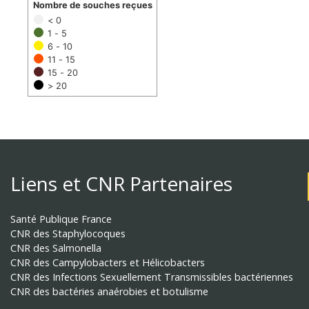
Nombre de souches reçues
< 0
1 - 5
6 - 10
11 - 15
15 - 20
> 20
Liens et CNR Partenaires
Santé Publique France
CNR des Staphylocoques
CNR des Salmonella
CNR des Campylobacters et Hélicobacters
CNR des Infections Sexuellement Transmissibles bactériennes
CNR des bactéries anaérobies et botulisme