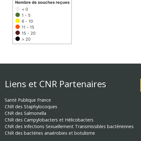
Nombre de souches reçues
< 0
1 - 5
6 - 10
11 - 15
15 - 20
> 20
Liens et CNR Partenaires
Santé Publique France
CNR des Staphylocoques
CNR des Salmonella
CNR des Campylobacters et Hélicobacters
CNR des Infections Sexuellement Transmissibles bactériennes
CNR des bactéries anaérobies et botulisme