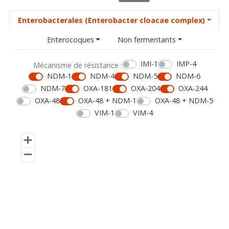
Enterobacterales (Enterobacter cloacae complex)
Enterocoques
Non fermentants
IMI-1
IMP-4
Mécanisme de résistance :
NDM-1
NDM-4
NDM-5
NDM-6
NDM-7
OXA-181
OXA-204
OXA-244
OXA-48
OXA-48 + NDM-1
OXA-48 + NDM-5
VIM-1
VIM-4