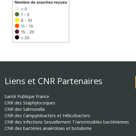
Nombre de souches reçues
< 0
1 - 5
6 - 10
11 - 15
15 - 20
> 20
Liens et CNR Partenaires
Santé Publique France
CNR des Staphylocoques
CNR des Salmonella
CNR des Campylobacters et Hélicobacters
CNR des Infections Sexuellement Transmissibles bactériennes
CNR des bactéries anaérobies et botulisme