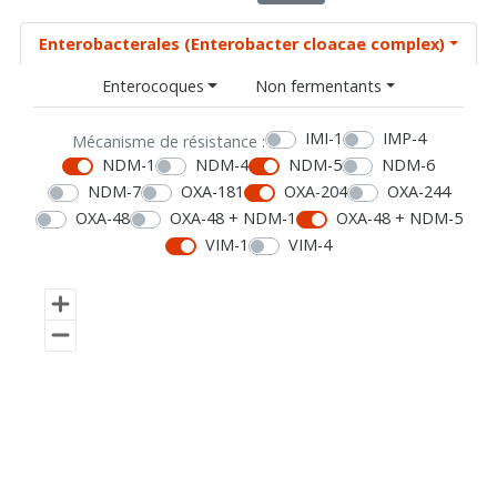
Enterobacterales (Enterobacter cloacae complex)
Enterocoques
Non fermentants
IMI-1
IMP-4
Mécanisme de résistance :
NDM-1
NDM-4
NDM-5
NDM-6
NDM-7
OXA-181
OXA-204
OXA-244
OXA-48
OXA-48 + NDM-1
OXA-48 + NDM-5
VIM-1
VIM-4