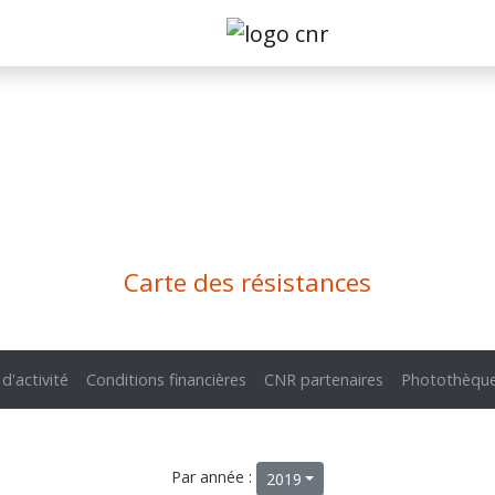
Carte des résistances
 d'activité
Conditions financières
CNR partenaires
Photothèqu
Par année :
2019