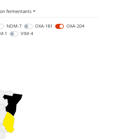
on fermentants
NDM-7
OXA-181
OXA-204
M-1
VIM-4