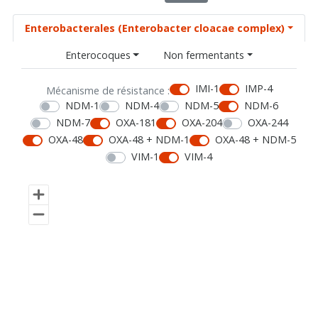
Enterobacterales (Enterobacter cloacae complex)
Enterocoques
Non fermentants
IMI-1
IMP-4
Mécanisme de résistance :
NDM-1
NDM-4
NDM-5
NDM-6
NDM-7
OXA-181
OXA-204
OXA-244
OXA-48
OXA-48 + NDM-1
OXA-48 + NDM-5
VIM-1
VIM-4