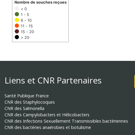
Nombre de souches reçues
< 0
1 - 5
6 - 10
11 - 15
15 - 20
> 20
Liens et CNR Partenaires
Santé Publique France
CNR des Staphylocoques
CNR des Salmonella
CNR des Campylobacters et Hélicobacters
CNR des Infections Sexuellement Transmissibles bactériennes
CNR des bactéries anaérobies et botulisme