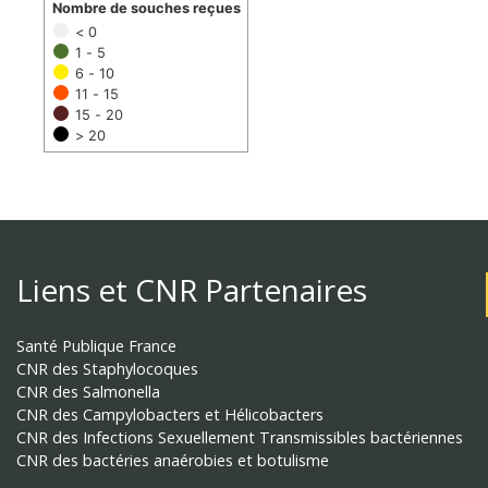
Nombre de souches reçues
< 0
1 - 5
6 - 10
11 - 15
15 - 20
> 20
Liens et CNR Partenaires
Santé Publique France
CNR des Staphylocoques
CNR des Salmonella
CNR des Campylobacters et Hélicobacters
CNR des Infections Sexuellement Transmissibles bactériennes
CNR des bactéries anaérobies et botulisme