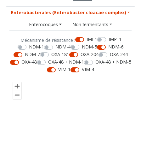
Enterobacterales (Enterobacter cloacae complex)
Enterocoques
Non fermentants
IMI-1
IMP-4
Mécanisme de résistance :
NDM-1
NDM-4
NDM-5
NDM-6
NDM-7
OXA-181
OXA-204
OXA-244
OXA-48
OXA-48 + NDM-1
OXA-48 + NDM-5
VIM-1
VIM-4