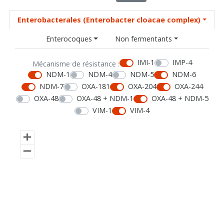
Enterobacterales (Enterobacter cloacae complex)
Enterocoques
Non fermentants
IMI-1
IMP-4
Mécanisme de résistance :
NDM-1
NDM-4
NDM-5
NDM-6
NDM-7
OXA-181
OXA-204
OXA-244
OXA-48
OXA-48 + NDM-1
OXA-48 + NDM-5
VIM-1
VIM-4