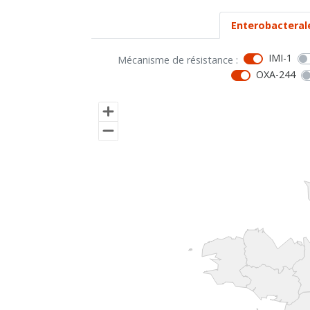
Enterobacteral
IMI-1
Mécanisme de résistance :
OXA-244