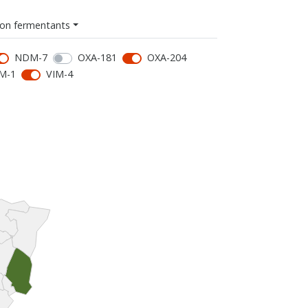
on fermentants
NDM-7
OXA-181
OXA-204
M-1
VIM-4