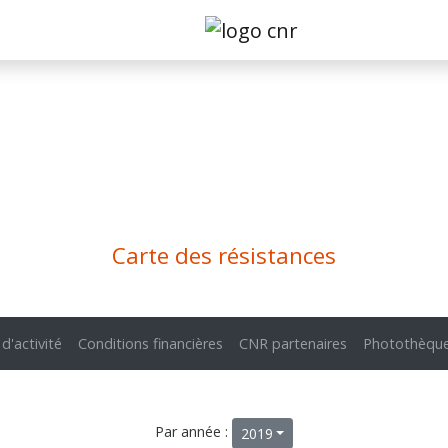
Carte des résistances
 d'activité
Conditions financières
CNR partenaires
Photothèqu
Par année :
2019