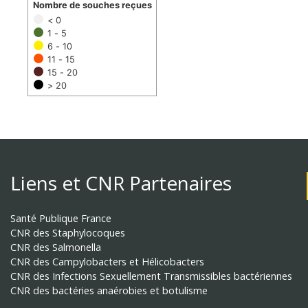
Nombre de souches reçues
< 0
1 - 5
6 - 10
11 - 15
15 - 20
> 20
Liens et CNR Partenaires
Santé Publique France
CNR des Staphylocoques
CNR des Salmonella
CNR des Campylobacters et Hélicobacters
CNR des Infections Sexuellement Transmissibles bactériennes
CNR des bactéries anaérobies et botulisme