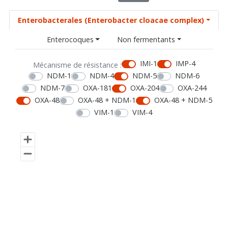
Enterobacterales (Enterobacter cloacae complex)
Enterocoques
Non fermentants
IMI-1
IMP-4
Mécanisme de résistance :
NDM-1
NDM-4
NDM-5
NDM-6
NDM-7
OXA-181
OXA-204
OXA-244
OXA-48
OXA-48 + NDM-1
OXA-48 + NDM-5
VIM-1
VIM-4