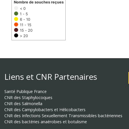
Nombre de souches reçues
< 0
1 - 5
6 - 10
11 - 15
15 - 20
> 20
Liens et CNR Partenaires
Santé Publique France
CNR des Staphylocoques
CNR des Salmonella
CNR des Campylobacters et Hélicobacters
CNR des Infections Sexuellement Transmissibles bactériennes
CNR des bactéries anaérobies et botulisme