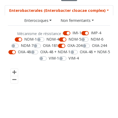
Enterobacterales (Enterobacter cloacae complex)
Enterocoques
Non fermentants
IMI-1
IMP-4
Mécanisme de résistance :
NDM-1
NDM-4
NDM-5
NDM-6
NDM-7
OXA-181
OXA-204
OXA-244
OXA-48
OXA-48 + NDM-1
OXA-48 + NDM-5
VIM-1
VIM-4