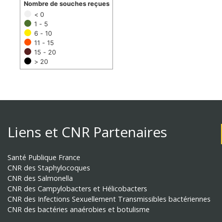
Nombre de souches reçues
< 0
1 - 5
6 - 10
11 - 15
15 - 20
> 20
Liens et CNR Partenaires
Santé Publique France
CNR des Staphylocoques
CNR des Salmonella
CNR des Campylobacters et Hélicobacters
CNR des Infections Sexuellement Transmissibles bactériennes
CNR des bactéries anaérobies et botulisme