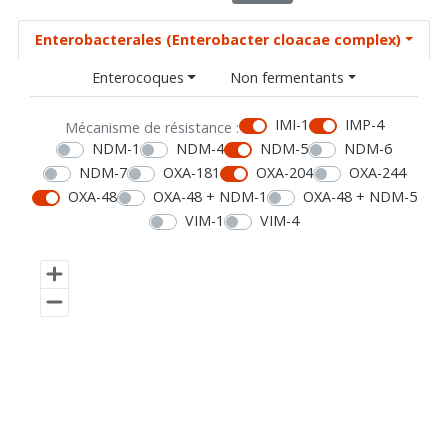
Enterobacterales (Enterobacter cloacae complex)
Enterocoques
Non fermentants
IMI-1
IMP-4
Mécanisme de résistance :
NDM-1
NDM-4
NDM-5
NDM-6
NDM-7
OXA-181
OXA-204
OXA-244
OXA-48
OXA-48 + NDM-1
OXA-48 + NDM-5
VIM-1
VIM-4