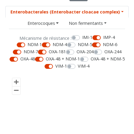
Enterobacterales (Enterobacter cloacae complex)
Enterocoques
Non fermentants
IMI-1
IMP-4
Mécanisme de résistance :
NDM-1
NDM-4
NDM-5
NDM-6
NDM-7
OXA-181
OXA-204
OXA-244
OXA-48
OXA-48 + NDM-1
OXA-48 + NDM-5
VIM-1
VIM-4