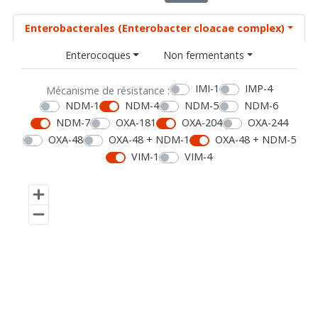
Enterobacterales (Enterobacter cloacae complex)
Enterocoques
Non fermentants
IMI-1
IMP-4
Mécanisme de résistance :
NDM-1
NDM-4
NDM-5
NDM-6
NDM-7
OXA-181
OXA-204
OXA-244
OXA-48
OXA-48 + NDM-1
OXA-48 + NDM-5
VIM-1
VIM-4