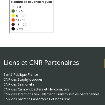
Nombre de souches reçues
< 0
1 - 5
6 - 10
11 - 15
15 - 20
> 20
Liens et CNR Partenaires
Santé Publique France
CNR des Staphylocoques
CNR des Salmonella
CNR des Campylobacters et Hélicobacters
CNR des Infections Sexuellement Transmissibles bactériennes
CNR des bactéries anaérobies et botulisme