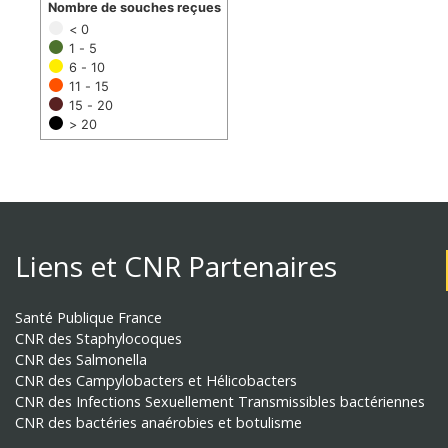
Nombre de souches reçues
< 0
1 - 5
6 - 10
11 - 15
15 - 20
> 20
Liens et CNR Partenaires
Santé Publique France
CNR des Staphylocoques
CNR des Salmonella
CNR des Campylobacters et Hélicobacters
CNR des Infections Sexuellement Transmissibles bactériennes
CNR des bactéries anaérobies et botulisme