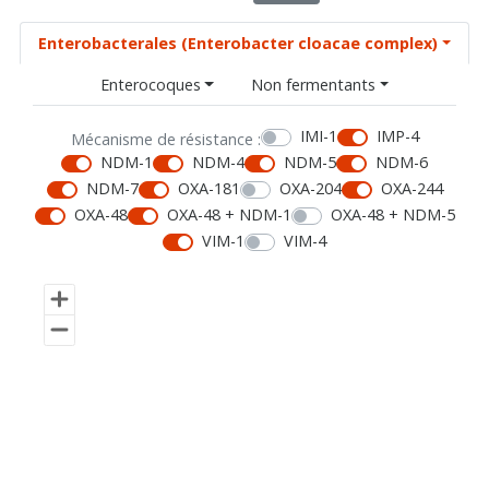
Enterobacterales (Enterobacter cloacae complex)
Enterocoques
Non fermentants
IMI-1
IMP-4
Mécanisme de résistance :
NDM-1
NDM-4
NDM-5
NDM-6
NDM-7
OXA-181
OXA-204
OXA-244
OXA-48
OXA-48 + NDM-1
OXA-48 + NDM-5
VIM-1
VIM-4