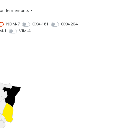
on fermentants
NDM-7
OXA-181
OXA-204
M-1
VIM-4