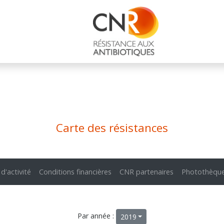
Carte des résistances
 d'activité
Conditions financières
CNR partenaires
Photothèqu
Par année :
2019