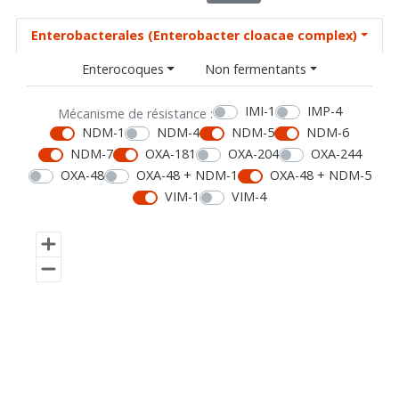
Enterobacterales (Enterobacter cloacae complex)
Enterocoques
Non fermentants
IMI-1
IMP-4
Mécanisme de résistance :
NDM-1
NDM-4
NDM-5
NDM-6
NDM-7
OXA-181
OXA-204
OXA-244
OXA-48
OXA-48 + NDM-1
OXA-48 + NDM-5
VIM-1
VIM-4