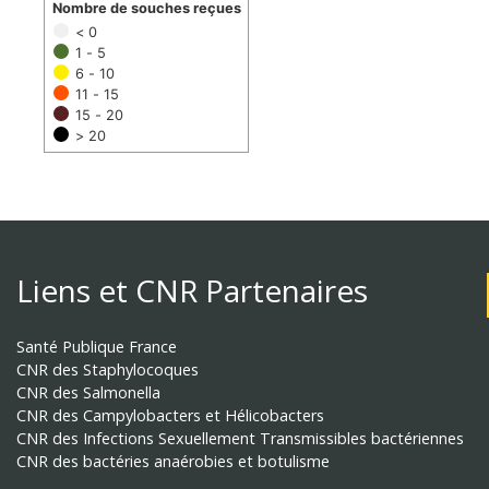
Nombre de souches reçues
< 0
1 - 5
6 - 10
11 - 15
15 - 20
> 20
Liens et CNR Partenaires
Santé Publique France
CNR des Staphylocoques
CNR des Salmonella
CNR des Campylobacters et Hélicobacters
CNR des Infections Sexuellement Transmissibles bactériennes
CNR des bactéries anaérobies et botulisme