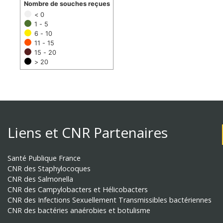
Nombre de souches reçues
< 0
1 - 5
6 - 10
11 - 15
15 - 20
> 20
Liens et CNR Partenaires
Santé Publique France
CNR des Staphylocoques
CNR des Salmonella
CNR des Campylobacters et Hélicobacters
CNR des Infections Sexuellement Transmissibles bactériennes
CNR des bactéries anaérobies et botulisme