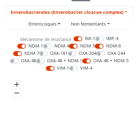
Enterobacterales (Enterobacter cloacae complex)
Enterocoques
Non fermentants
IMI-1
IMP-4
Mécanisme de résistance :
NDM-1
NDM-4
NDM-5
NDM-6
NDM-7
OXA-181
OXA-204
OXA-244
OXA-48
OXA-48 + NDM-1
OXA-48 + NDM-5
VIM-1
VIM-4