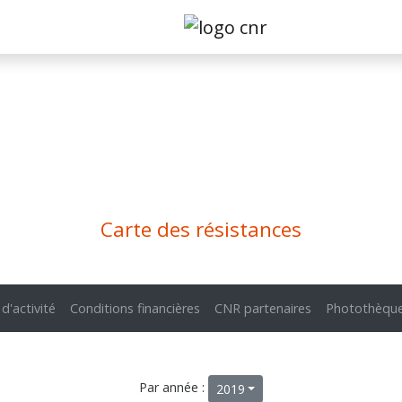
Carte des résistances
 d'activité
Conditions financières
CNR partenaires
Photothèqu
Par année :
2019