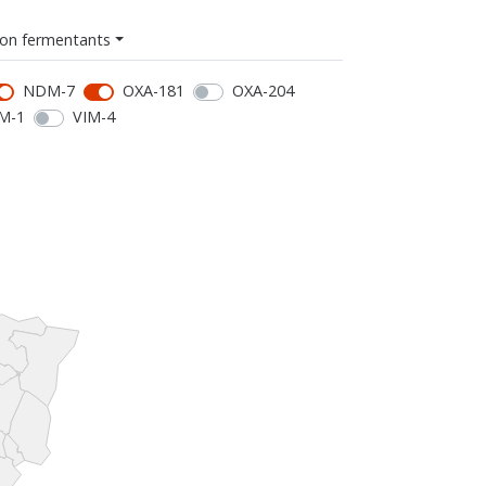
on fermentants
NDM-7
OXA-181
OXA-204
M-1
VIM-4