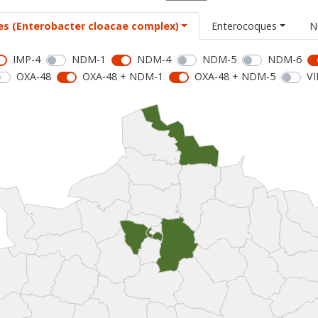
es (Enterobacter cloacae complex)
Enterocoques
N
IMP-4
NDM-1
NDM-4
NDM-5
NDM-6
OXA-48
OXA-48 + NDM-1
OXA-48 + NDM-5
VI