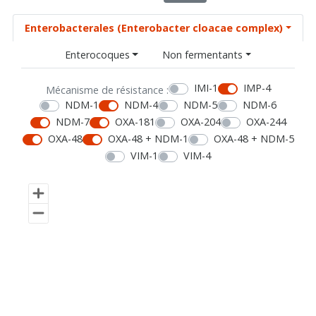
Enterobacterales (Enterobacter cloacae complex)
Enterocoques
Non fermentants
IMI-1
IMP-4
Mécanisme de résistance :
NDM-1
NDM-4
NDM-5
NDM-6
NDM-7
OXA-181
OXA-204
OXA-244
OXA-48
OXA-48 + NDM-1
OXA-48 + NDM-5
VIM-1
VIM-4